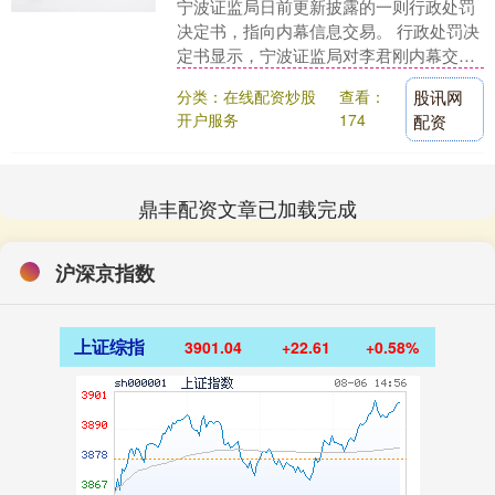
宁波证监局日前更新披露的一则行政处罚
决定书，指向内幕信息交易。 行政处罚决
定书显示，宁波证监局对李君刚内幕交易
行为进行了立案调查，发现李君刚在办公
分类：在线配资炒股
查看：
股讯网
室门口听到了内....
开户服务
174
配资
鼎丰配资文章已加载完成
沪深京指数
上证综指
3901.04
+22.61
+0.58%