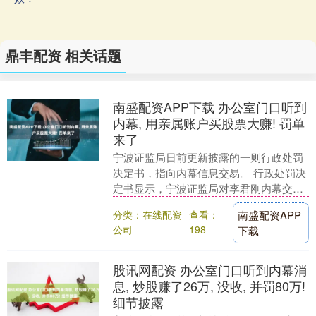
鼎丰配资 相关话题
南盛配资APP下载 办公室门口听到
内幕, 用亲属账户买股票大赚! 罚单
来了
宁波证监局日前更新披露的一则行政处罚
决定书，指向内幕信息交易。 行政处罚决
定书显示，宁波证监局对李君刚内幕交易
行为进行了立案调查，发现李君刚在办公
分类：在线配资
查看：
南盛配资APP
室门口听到了内....
公司
198
下载
股讯网配资 办公室门口听到内幕消
息, 炒股赚了26万, 没收, 并罚80万!
细节披露