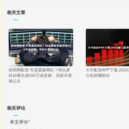
相关文章
搭档网配资 年度最惨网红？狗头萝
大牛配资APP下载 202
莉自曝负债650万成老赖，高铁补票
介机构哪家好
被认出
相关评论
本文评分
*