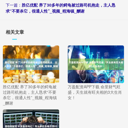
下一篇：
胜亿优配 养了30多年的鳄龟被过路司机抱走，主人恳
求“不要杀它，很通人性”_视频_程海镇_酬谢
相关文章
胜亿优配 养了30多年的鳄龟被
万盈配资APP下载 命里财气旺
过路司机抱走，主人恳求“不要
盛，天生就有旺夫相的3大生肖
杀它，很通人性”_视频_程海镇
女！
_酬谢